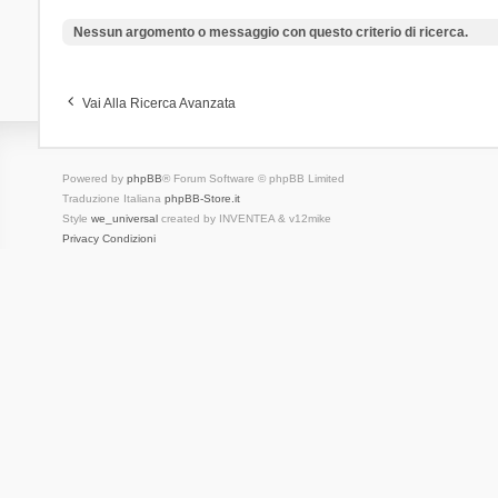
Nessun argomento o messaggio con questo criterio di ricerca.
Vai Alla Ricerca Avanzata
Powered by
phpBB
® Forum Software © phpBB Limited
Traduzione Italiana
phpBB-Store.it
Style
we_universal
created by INVENTEA & v12mike
Privacy
Condizioni