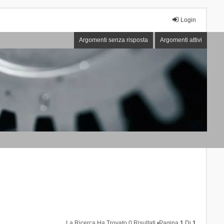
Login
Argomenti senza risposta
Argomenti attivi
La Ricerca Ha Trovato 0 Risultati •Pagina
1
Di
1