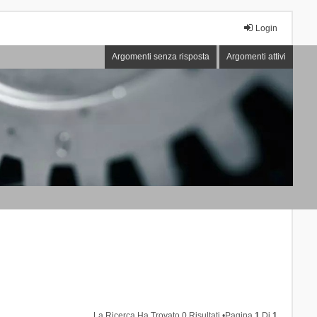
Login
Argomenti senza risposta
Argomenti attivi
La Ricerca Ha Trovato 0 Risultati •Pagina
1
Di
1