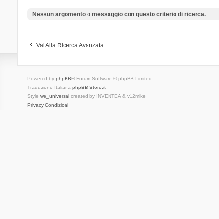
Nessun argomento o messaggio con questo criterio di ricerca.
Vai Alla Ricerca Avanzata
Powered by
phpBB
® Forum Software © phpBB Limited
Traduzione Italiana
phpBB-Store.it
Style
we_universal
created by INVENTEA & v12mike
Privacy
Condizioni