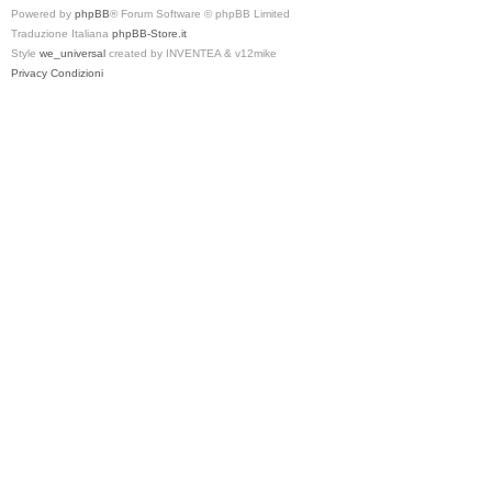
Powered by
phpBB
® Forum Software © phpBB Limited
Traduzione Italiana
phpBB-Store.it
Style
we_universal
created by INVENTEA & v12mike
Privacy
Condizioni