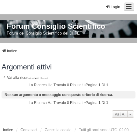
Login
Forum Consiglio Scientifico
Forum del Consiglio Scientifico del DIITET
Indice
Argomenti attivi
Vai alla ricerca avanzata
La Ricerca Ha Trovato 0 Risultati •Pagina
1
Di
1
Nessun argomento o messaggio con questo criterio di ricerca.
La Ricerca Ha Trovato 0 Risultati •Pagina
1
Di
1
Vai A
Indice
Contattaci
Cancella cookie
Tutti gli orari sono
UTC+02:00