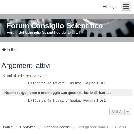
Login
Forum Consiglio Scientifico
Forum del Consiglio Scientifico del DIITET
Indice
Argomenti attivi
Vai alla ricerca avanzata
La Ricerca Ha Trovato 0 Risultati •Pagina
1
Di
1
Nessun argomento o messaggio con questo criterio di ricerca.
La Ricerca Ha Trovato 0 Risultati •Pagina
1
Di
1
Vai A
Indice
Contattaci
Cancella cookie
Tutti gli orari sono
UTC+02:00