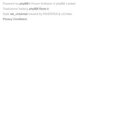
Powered by
phpBB
® Forum Software © phpBB Limited
Traduzione Italiana
phpBB-Store.it
Style
we_universal
created by INVENTEA & v12mike
Privacy
Condizioni