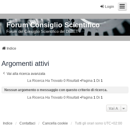
Login
Forum Consiglio Scientifico
Forum del Consiglio Scientifico del DIITET
Indice
Argomenti attivi
Vai alla ricerca avanzata
La Ricerca Ha Trovato 0 Risultati •Pagina
1
Di
1
Nessun argomento o messaggio con questo criterio di ricerca.
La Ricerca Ha Trovato 0 Risultati •Pagina
1
Di
1
Vai A
Indice
Contattaci
Cancella cookie
Tutti gli orari sono
UTC+02:00