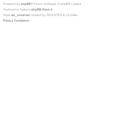
Powered by
phpBB
® Forum Software © phpBB Limited
Traduzione Italiana
phpBB-Store.it
Style
we_universal
created by INVENTEA & v12mike
Privacy
Condizioni