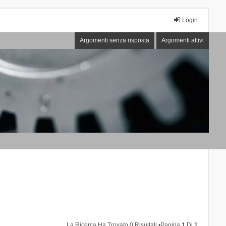
Login
Argomenti senza risposta
Argomenti attivi
La Ricerca Ha Trovato 0 Risultati •Pagina
1
Di
1