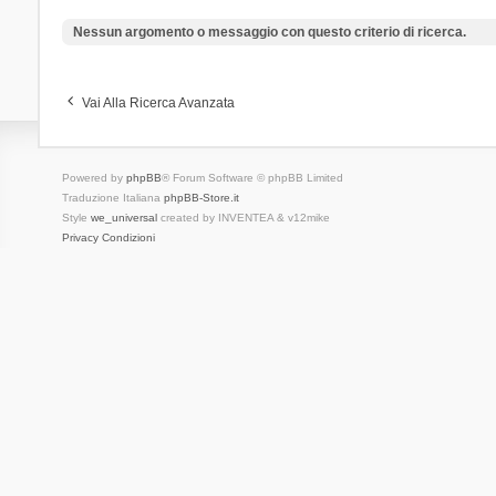
Nessun argomento o messaggio con questo criterio di ricerca.
Vai Alla Ricerca Avanzata
Powered by
phpBB
® Forum Software © phpBB Limited
Traduzione Italiana
phpBB-Store.it
Style
we_universal
created by INVENTEA & v12mike
Privacy
Condizioni