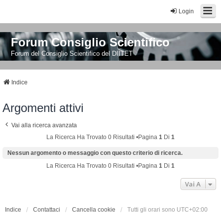
Login
Forum Consiglio Scientifico
Forum del Consiglio Scientifico del DIITET
Indice
Argomenti attivi
Vai alla ricerca avanzata
La Ricerca Ha Trovato 0 Risultati •Pagina
1
Di
1
Nessun argomento o messaggio con questo criterio di ricerca.
La Ricerca Ha Trovato 0 Risultati •Pagina
1
Di
1
Vai A
Indice
Contattaci
Cancella cookie
Tutti gli orari sono
UTC+02:00