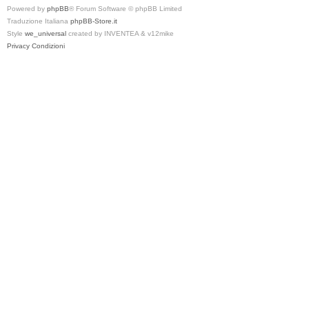
Powered by
phpBB
® Forum Software © phpBB Limited
Traduzione Italiana
phpBB-Store.it
Style
we_universal
created by INVENTEA & v12mike
Privacy
Condizioni