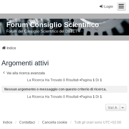
Login
Forum Consiglio Scientifico
Forum del Consiglio Scientifico del DIITET
Indice
Argomenti attivi
Vai alla ricerca avanzata
La Ricerca Ha Trovato 0 Risultati •Pagina
1
Di
1
Nessun argomento o messaggio con questo criterio di ricerca.
La Ricerca Ha Trovato 0 Risultati •Pagina
1
Di
1
Vai A
Indice
Contattaci
Cancella cookie
Tutti gli orari sono
UTC+02:00