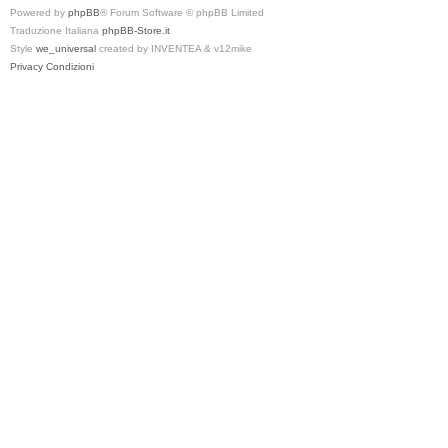
Powered by
phpBB
® Forum Software © phpBB Limited
Traduzione Italiana
phpBB-Store.it
Style
we_universal
created by INVENTEA & v12mike
Privacy
Condizioni