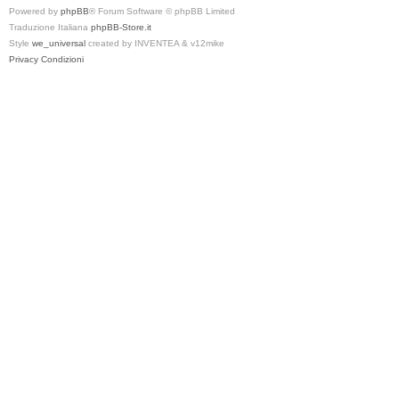
Powered by
phpBB
® Forum Software © phpBB Limited
Traduzione Italiana
phpBB-Store.it
Style
we_universal
created by INVENTEA & v12mike
Privacy
Condizioni