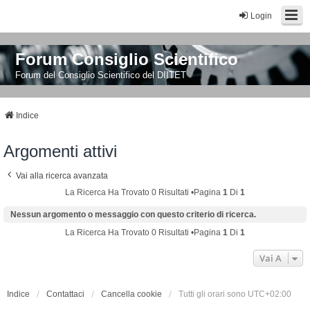
Login
Forum Consiglio Scientifico
Forum del Consiglio Scientifico del DIITET
Indice
Argomenti attivi
Vai alla ricerca avanzata
La Ricerca Ha Trovato 0 Risultati •Pagina
1
Di
1
Nessun argomento o messaggio con questo criterio di ricerca.
La Ricerca Ha Trovato 0 Risultati •Pagina
1
Di
1
Vai A
Indice
Contattaci
Cancella cookie
Tutti gli orari sono
UTC+02:00