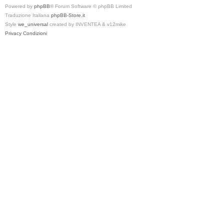
Powered by
phpBB
® Forum Software © phpBB Limited
Traduzione Italiana
phpBB-Store.it
Style
we_universal
created by INVENTEA & v12mike
Privacy
Condizioni