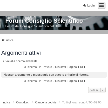
Login
Forum Consiglio Scientifico
Forum del Consiglio Scientifico del DIITET
Indice
Argomenti attivi
Vai alla ricerca avanzata
La Ricerca Ha Trovato 0 Risultati •Pagina
1
Di
1
Nessun argomento o messaggio con questo criterio di ricerca.
La Ricerca Ha Trovato 0 Risultati •Pagina
1
Di
1
Vai A
Indice
Contattaci
Cancella cookie
Tutti gli orari sono
UTC+02:00