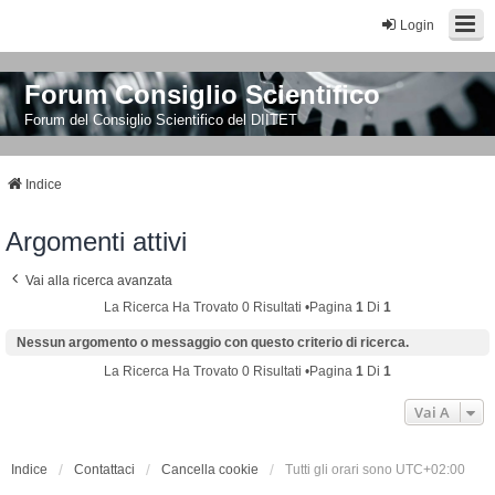
Login
Forum Consiglio Scientifico
Forum del Consiglio Scientifico del DIITET
Indice
Argomenti attivi
Vai alla ricerca avanzata
La Ricerca Ha Trovato 0 Risultati •Pagina
1
Di
1
Nessun argomento o messaggio con questo criterio di ricerca.
La Ricerca Ha Trovato 0 Risultati •Pagina
1
Di
1
Vai A
Indice
Contattaci
Cancella cookie
Tutti gli orari sono
UTC+02:00