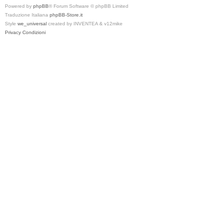
Powered by
phpBB
® Forum Software © phpBB Limited
Traduzione Italiana
phpBB-Store.it
Style
we_universal
created by INVENTEA & v12mike
Privacy
Condizioni