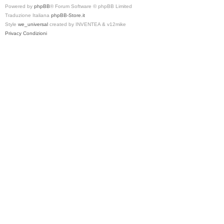
Powered by
phpBB
® Forum Software © phpBB Limited
Traduzione Italiana
phpBB-Store.it
Style
we_universal
created by INVENTEA & v12mike
Privacy
Condizioni