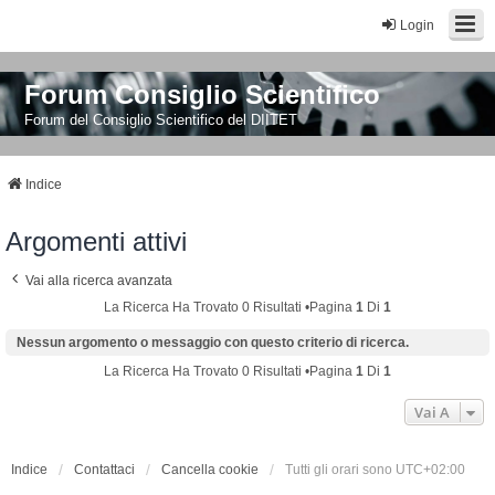
Login
Forum Consiglio Scientifico
Forum del Consiglio Scientifico del DIITET
Indice
Argomenti attivi
Vai alla ricerca avanzata
La Ricerca Ha Trovato 0 Risultati •Pagina
1
Di
1
Nessun argomento o messaggio con questo criterio di ricerca.
La Ricerca Ha Trovato 0 Risultati •Pagina
1
Di
1
Vai A
Indice
Contattaci
Cancella cookie
Tutti gli orari sono
UTC+02:00