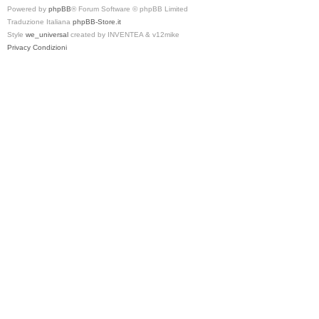
Powered by
phpBB
® Forum Software © phpBB Limited
Traduzione Italiana
phpBB-Store.it
Style
we_universal
created by INVENTEA & v12mike
Privacy
Condizioni