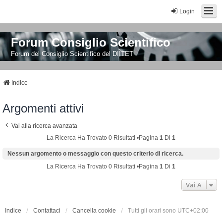
Login
Forum Consiglio Scientifico
Forum del Consiglio Scientifico del DIITET
Indice
Argomenti attivi
Vai alla ricerca avanzata
La Ricerca Ha Trovato 0 Risultati •Pagina
1
Di
1
Nessun argomento o messaggio con questo criterio di ricerca.
La Ricerca Ha Trovato 0 Risultati •Pagina
1
Di
1
Vai A
Indice
Contattaci
Cancella cookie
Tutti gli orari sono
UTC+02:00