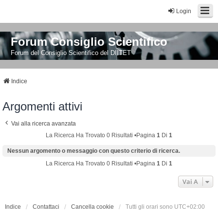
Login
Forum Consiglio Scientifico
Forum del Consiglio Scientifico del DIITET
Indice
Argomenti attivi
Vai alla ricerca avanzata
La Ricerca Ha Trovato 0 Risultati •Pagina
1
Di
1
Nessun argomento o messaggio con questo criterio di ricerca.
La Ricerca Ha Trovato 0 Risultati •Pagina
1
Di
1
Vai A
Indice
Contattaci
Cancella cookie
Tutti gli orari sono
UTC+02:00