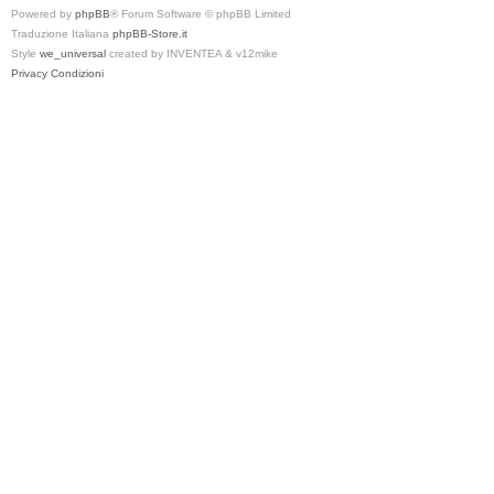
Powered by
phpBB
® Forum Software © phpBB Limited
Traduzione Italiana
phpBB-Store.it
Style
we_universal
created by INVENTEA & v12mike
Privacy
Condizioni