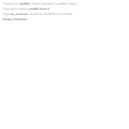
Powered by
phpBB
® Forum Software © phpBB Limited
Traduzione Italiana
phpBB-Store.it
Style
we_universal
created by INVENTEA & v12mike
Privacy
Condizioni