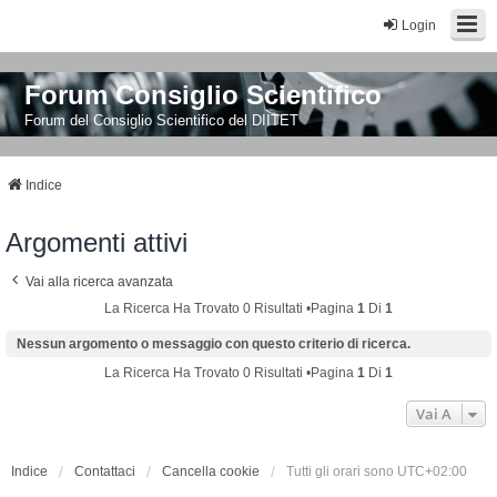
Login
Forum Consiglio Scientifico
Forum del Consiglio Scientifico del DIITET
Indice
Argomenti attivi
Vai alla ricerca avanzata
La Ricerca Ha Trovato 0 Risultati •Pagina
1
Di
1
Nessun argomento o messaggio con questo criterio di ricerca.
La Ricerca Ha Trovato 0 Risultati •Pagina
1
Di
1
Vai A
Indice
Contattaci
Cancella cookie
Tutti gli orari sono
UTC+02:00