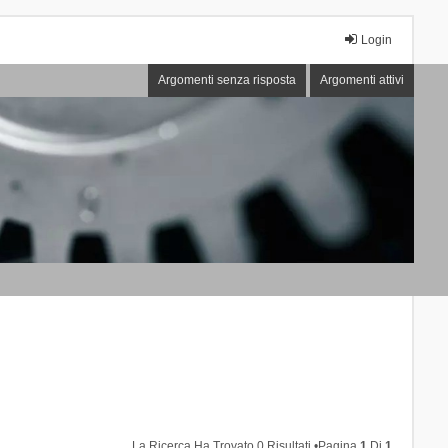
Login
Argomenti senza risposta
Argomenti attivi
La Ricerca Ha Trovato 0 Risultati •Pagina
1
Di
1