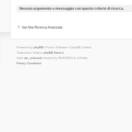
Nessun argomento o messaggio con questo criterio di ricerca.
Vai Alla Ricerca Avanzata
Powered by
phpBB
® Forum Software © phpBB Limited
Traduzione Italiana
phpBB-Store.it
Style
we_universal
created by INVENTEA & v12mike
Privacy
Condizioni