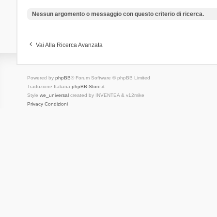
Nessun argomento o messaggio con questo criterio di ricerca.
Vai Alla Ricerca Avanzata
Powered by
phpBB
® Forum Software © phpBB Limited
Traduzione Italiana
phpBB-Store.it
Style
we_universal
created by INVENTEA & v12mike
Privacy
Condizioni