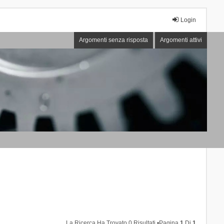
Login
Argomenti senza risposta
Argomenti attivi
La Ricerca Ha Trovato 0 Risultati •Pagina
1
Di
1