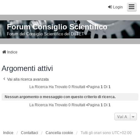
Login
Forum Consiglio Scientifico
Forum del Consiglio Scientifico del DIITET
Indice
Argomenti attivi
Vai alla ricerca avanzata
La Ricerca Ha Trovato 0 Risultati •Pagina
1
Di
1
Nessun argomento o messaggio con questo criterio di ricerca.
La Ricerca Ha Trovato 0 Risultati •Pagina
1
Di
1
Vai A
Indice
Contattaci
Cancella cookie
Tutti gli orari sono
UTC+02:00