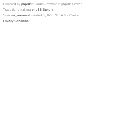
Powered by
phpBB
® Forum Software © phpBB Limited
Traduzione Italiana
phpBB-Store.it
Style
we_universal
created by INVENTEA & v12mike
Privacy
Condizioni