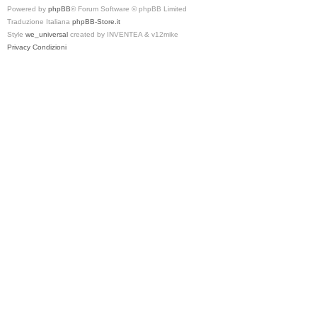
Powered by
phpBB
® Forum Software © phpBB Limited
Traduzione Italiana
phpBB-Store.it
Style
we_universal
created by INVENTEA & v12mike
Privacy
Condizioni