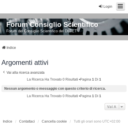
Login
Forum Consiglio Scientifico
Forum del Consiglio Scientifico del DIITET
Indice
Argomenti attivi
Vai alla ricerca avanzata
La Ricerca Ha Trovato 0 Risultati •Pagina
1
Di
1
Nessun argomento o messaggio con questo criterio di ricerca.
La Ricerca Ha Trovato 0 Risultati •Pagina
1
Di
1
Vai A
Indice
Contattaci
Cancella cookie
Tutti gli orari sono
UTC+02:00