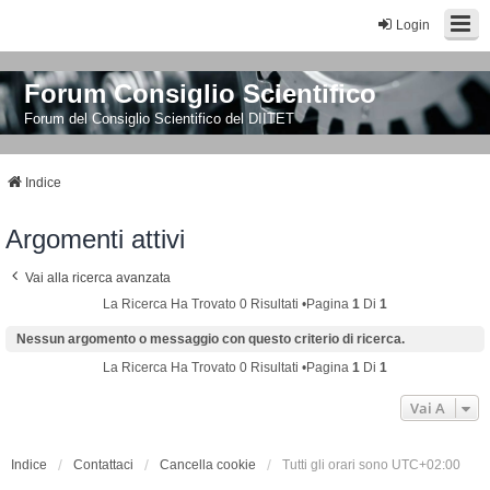
Login
Forum Consiglio Scientifico
Forum del Consiglio Scientifico del DIITET
Indice
Argomenti attivi
Vai alla ricerca avanzata
La Ricerca Ha Trovato 0 Risultati •Pagina
1
Di
1
Nessun argomento o messaggio con questo criterio di ricerca.
La Ricerca Ha Trovato 0 Risultati •Pagina
1
Di
1
Vai A
Indice
Contattaci
Cancella cookie
Tutti gli orari sono
UTC+02:00