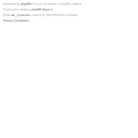
Powered by
phpBB
® Forum Software © phpBB Limited
Traduzione Italiana
phpBB-Store.it
Style
we_universal
created by INVENTEA & v12mike
Privacy
Condizioni