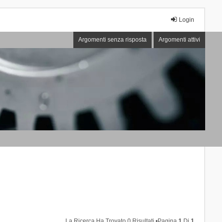
Login
Argomenti senza risposta
Argomenti attivi
La Ricerca Ha Trovato 0 Risultati •Pagina
1
Di
1