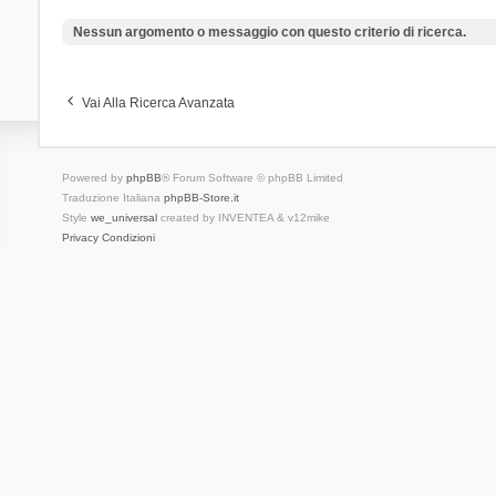
Nessun argomento o messaggio con questo criterio di ricerca.
Vai Alla Ricerca Avanzata
Powered by
phpBB
® Forum Software © phpBB Limited
Traduzione Italiana
phpBB-Store.it
Style
we_universal
created by INVENTEA & v12mike
Privacy
Condizioni