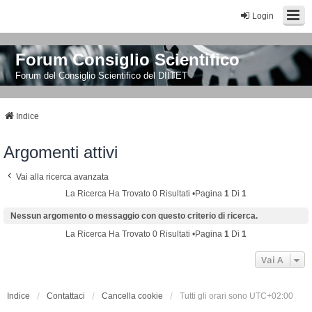
Login
Forum Consiglio Scientifico
Forum del Consiglio Scientifico del DIITET
Indice
Argomenti attivi
Vai alla ricerca avanzata
La Ricerca Ha Trovato 0 Risultati •Pagina
1
Di
1
Nessun argomento o messaggio con questo criterio di ricerca.
La Ricerca Ha Trovato 0 Risultati •Pagina
1
Di
1
Vai A
Indice
Contattaci
Cancella cookie
Tutti gli orari sono
UTC+02:00