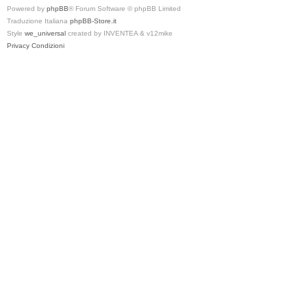
Powered by
phpBB
® Forum Software © phpBB Limited
Traduzione Italiana
phpBB-Store.it
Style
we_universal
created by INVENTEA & v12mike
Privacy
Condizioni