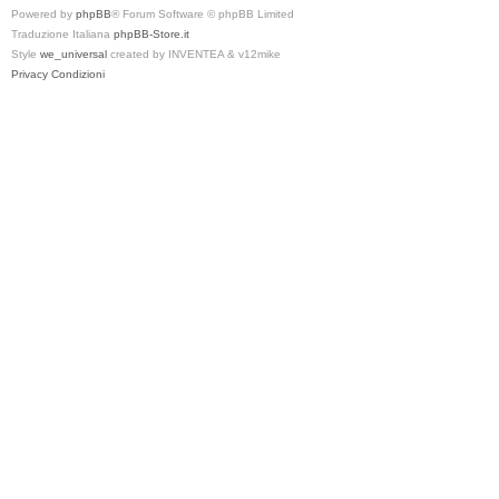
Powered by
phpBB
® Forum Software © phpBB Limited
Traduzione Italiana
phpBB-Store.it
Style
we_universal
created by INVENTEA & v12mike
Privacy
Condizioni