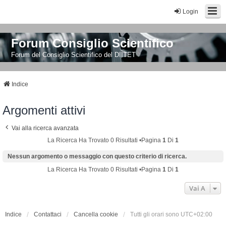
Login
Forum Consiglio Scientifico
Forum del Consiglio Scientifico del DIITET
Indice
Argomenti attivi
Vai alla ricerca avanzata
La Ricerca Ha Trovato 0 Risultati •Pagina
1
Di
1
Nessun argomento o messaggio con questo criterio di ricerca.
La Ricerca Ha Trovato 0 Risultati •Pagina
1
Di
1
Vai A
Indice
Contattaci
Cancella cookie
Tutti gli orari sono
UTC+02:00