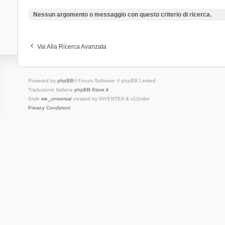
Nessun argomento o messaggio con questo criterio di ricerca.
Vai Alla Ricerca Avanzata
Powered by
phpBB
® Forum Software © phpBB Limited
Traduzione Italiana
phpBB-Store.it
Style
we_universal
created by INVENTEA & v12mike
Privacy
Condizioni