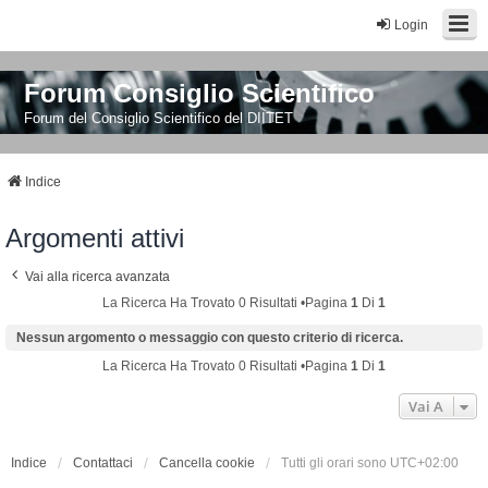
Login
Forum Consiglio Scientifico
Forum del Consiglio Scientifico del DIITET
Indice
Argomenti attivi
Vai alla ricerca avanzata
La Ricerca Ha Trovato 0 Risultati •Pagina
1
Di
1
Nessun argomento o messaggio con questo criterio di ricerca.
La Ricerca Ha Trovato 0 Risultati •Pagina
1
Di
1
Vai A
Indice
Contattaci
Cancella cookie
Tutti gli orari sono
UTC+02:00