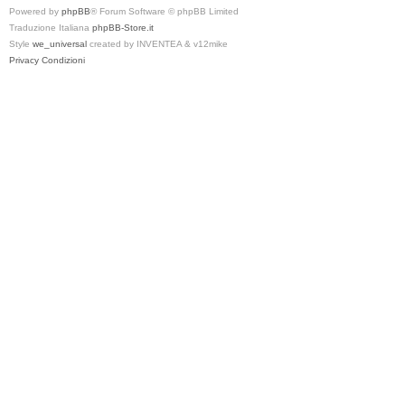
Powered by
phpBB
® Forum Software © phpBB Limited
Traduzione Italiana
phpBB-Store.it
Style
we_universal
created by INVENTEA & v12mike
Privacy
Condizioni