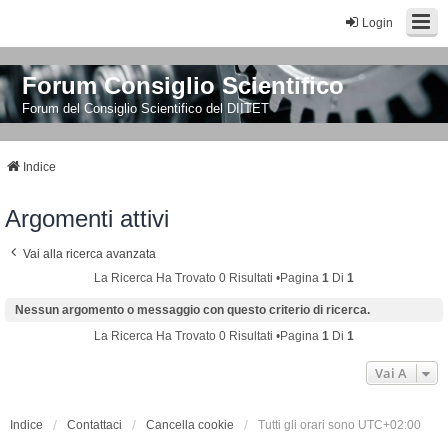
Login
Forum Consiglio Scientifico
Forum del Consiglio Scientifico del DIITET
Indice
Argomenti attivi
Vai alla ricerca avanzata
La Ricerca Ha Trovato 0 Risultati •Pagina
1
Di
1
Nessun argomento o messaggio con questo criterio di ricerca.
La Ricerca Ha Trovato 0 Risultati •Pagina
1
Di
1
Vai A
Indice
Contattaci
Cancella cookie
Tutti gli orari sono
UTC+02:00