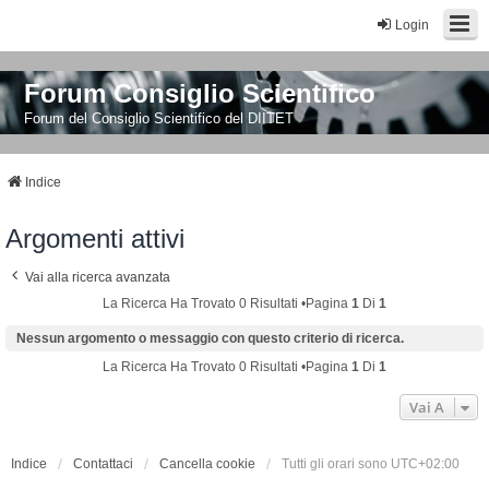
Login
Forum Consiglio Scientifico
Forum del Consiglio Scientifico del DIITET
Indice
Argomenti attivi
Vai alla ricerca avanzata
La Ricerca Ha Trovato 0 Risultati •Pagina
1
Di
1
Nessun argomento o messaggio con questo criterio di ricerca.
La Ricerca Ha Trovato 0 Risultati •Pagina
1
Di
1
Vai A
Indice
Contattaci
Cancella cookie
Tutti gli orari sono
UTC+02:00