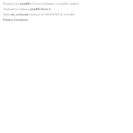
Powered by
phpBB
® Forum Software © phpBB Limited
Traduzione Italiana
phpBB-Store.it
Style
we_universal
created by INVENTEA & v12mike
Privacy
Condizioni