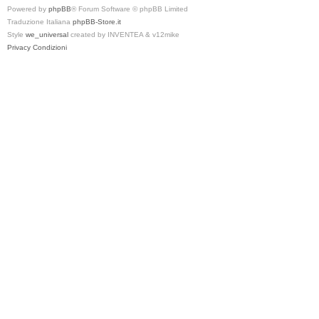
Powered by
phpBB
® Forum Software © phpBB Limited
Traduzione Italiana
phpBB-Store.it
Style
we_universal
created by INVENTEA & v12mike
Privacy
Condizioni