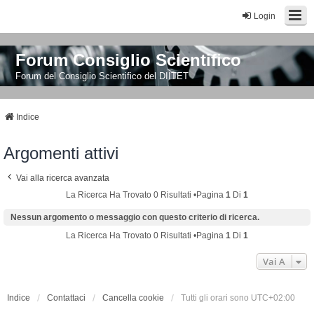
Login
Forum Consiglio Scientifico
Forum del Consiglio Scientifico del DIITET
Indice
Argomenti attivi
Vai alla ricerca avanzata
La Ricerca Ha Trovato 0 Risultati •Pagina
1
Di
1
Nessun argomento o messaggio con questo criterio di ricerca.
La Ricerca Ha Trovato 0 Risultati •Pagina
1
Di
1
Vai A
Indice
Contattaci
Cancella cookie
Tutti gli orari sono
UTC+02:00