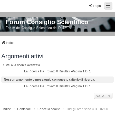
Login
Forum Consiglio Scientifico
Forum del Consiglio Scientifico del DIITET
Indice
Argomenti attivi
Vai alla ricerca avanzata
La Ricerca Ha Trovato 0 Risultati •Pagina
1
Di
1
Nessun argomento o messaggio con questo criterio di ricerca.
La Ricerca Ha Trovato 0 Risultati •Pagina
1
Di
1
Vai A
Indice
Contattaci
Cancella cookie
Tutti gli orari sono
UTC+02:00