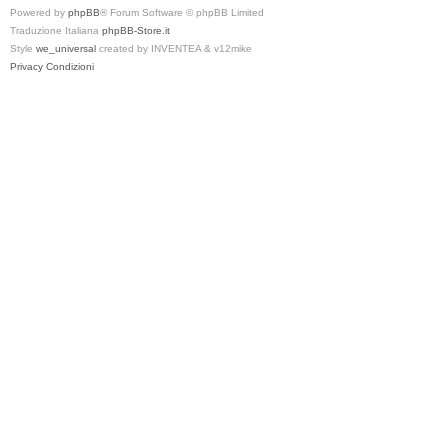
Powered by
phpBB
® Forum Software © phpBB Limited
Traduzione Italiana
phpBB-Store.it
Style
we_universal
created by INVENTEA & v12mike
Privacy
Condizioni