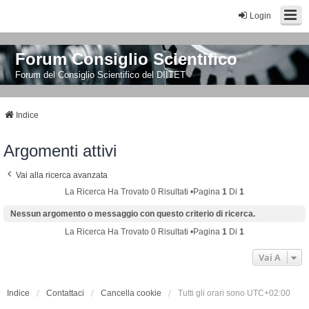
Login
Forum Consiglio Scientifico
Forum del Consiglio Scientifico del DIITET
Indice
Argomenti attivi
Vai alla ricerca avanzata
La Ricerca Ha Trovato 0 Risultati •Pagina
1
Di
1
Nessun argomento o messaggio con questo criterio di ricerca.
La Ricerca Ha Trovato 0 Risultati •Pagina
1
Di
1
Vai A
Indice
Contattaci
Cancella cookie
Tutti gli orari sono
UTC+02:00