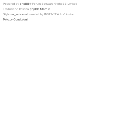
Powered by
phpBB
® Forum Software © phpBB Limited
Traduzione Italiana
phpBB-Store.it
Style
we_universal
created by INVENTEA & v12mike
Privacy
Condizioni