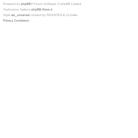
Powered by
phpBB
® Forum Software © phpBB Limited
Traduzione Italiana
phpBB-Store.it
Style
we_universal
created by INVENTEA & v12mike
Privacy
Condizioni