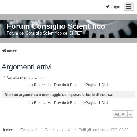
Login
Forum Consiglio Scientifico
Forum del Consiglio Scientifico del DIITET
Indice
Argomenti attivi
Vai alla ricerca avanzata
La Ricerca Ha Trovato 0 Risultati •Pagina
1
Di
1
Nessun argomento o messaggio con questo criterio di ricerca.
La Ricerca Ha Trovato 0 Risultati •Pagina
1
Di
1
Vai A
Indice
Contattaci
Cancella cookie
Tutti gli orari sono
UTC+02:00