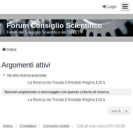
Login
Forum Consiglio Scientifico
Forum del Consiglio Scientifico del DIITET
Indice
Argomenti attivi
Vai alla ricerca avanzata
La Ricerca Ha Trovato 0 Risultati •Pagina
1
Di
1
Nessun argomento o messaggio con questo criterio di ricerca.
La Ricerca Ha Trovato 0 Risultati •Pagina
1
Di
1
Vai A
Indice
Contattaci
Cancella cookie
Tutti gli orari sono
UTC+02:00