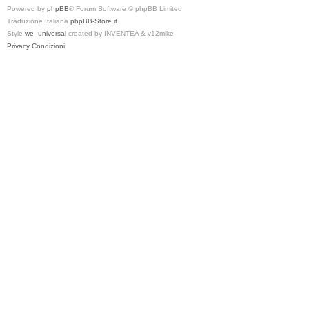
Powered by
phpBB
® Forum Software © phpBB Limited
Traduzione Italiana
phpBB-Store.it
Style
we_universal
created by INVENTEA & v12mike
Privacy
Condizioni