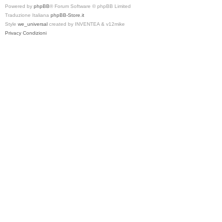
Powered by
phpBB
® Forum Software © phpBB Limited
Traduzione Italiana
phpBB-Store.it
Style
we_universal
created by INVENTEA & v12mike
Privacy
Condizioni