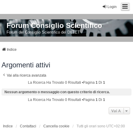
Login
Forum Consiglio Scientifico
Forum del Consiglio Scientifico del DIITET
Indice
Argomenti attivi
Vai alla ricerca avanzata
La Ricerca Ha Trovato 0 Risultati •Pagina
1
Di
1
Nessun argomento o messaggio con questo criterio di ricerca.
La Ricerca Ha Trovato 0 Risultati •Pagina
1
Di
1
Vai A
Indice
Contattaci
Cancella cookie
Tutti gli orari sono
UTC+02:00