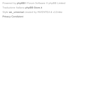
Powered by
phpBB
® Forum Software © phpBB Limited
Traduzione Italiana
phpBB-Store.it
Style
we_universal
created by INVENTEA & v12mike
Privacy
Condizioni