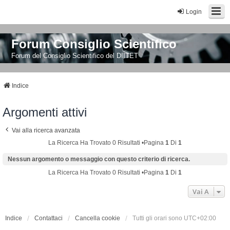
Login
Forum Consiglio Scientifico
Forum del Consiglio Scientifico del DIITET
Indice
Argomenti attivi
Vai alla ricerca avanzata
La Ricerca Ha Trovato 0 Risultati •Pagina
1
Di
1
Nessun argomento o messaggio con questo criterio di ricerca.
La Ricerca Ha Trovato 0 Risultati •Pagina
1
Di
1
Vai A
Indice
Contattaci
Cancella cookie
Tutti gli orari sono
UTC+02:00