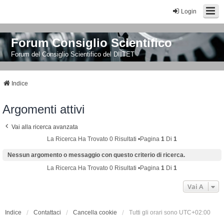
Login
Forum Consiglio Scientifico
Forum del Consiglio Scientifico del DIITET
Indice
Argomenti attivi
Vai alla ricerca avanzata
La Ricerca Ha Trovato 0 Risultati •Pagina
1
Di
1
Nessun argomento o messaggio con questo criterio di ricerca.
La Ricerca Ha Trovato 0 Risultati •Pagina
1
Di
1
Vai A
Indice
Contattaci
Cancella cookie
Tutti gli orari sono
UTC+02:00