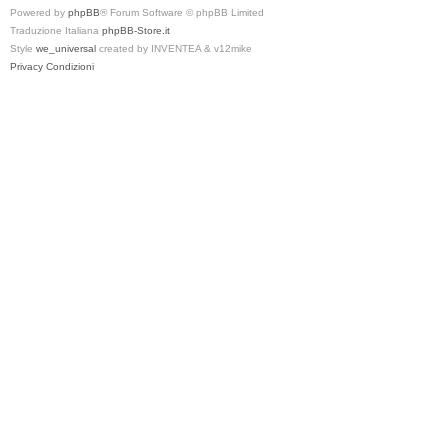
Powered by
phpBB
® Forum Software © phpBB Limited
Traduzione Italiana
phpBB-Store.it
Style
we_universal
created by INVENTEA & v12mike
Privacy
Condizioni