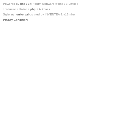
Powered by
phpBB
® Forum Software © phpBB Limited
Traduzione Italiana
phpBB-Store.it
Style
we_universal
created by INVENTEA & v12mike
Privacy
Condizioni