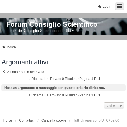
Login
Forum Consiglio Scientifico
Forum del Consiglio Scientifico del DIITET
Indice
Argomenti attivi
Vai alla ricerca avanzata
La Ricerca Ha Trovato 0 Risultati •Pagina
1
Di
1
Nessun argomento o messaggio con questo criterio di ricerca.
La Ricerca Ha Trovato 0 Risultati •Pagina
1
Di
1
Vai A
Indice
Contattaci
Cancella cookie
Tutti gli orari sono
UTC+02:00