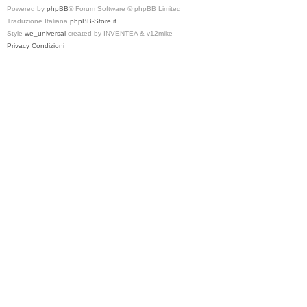
Powered by
phpBB
® Forum Software © phpBB Limited
Traduzione Italiana
phpBB-Store.it
Style
we_universal
created by INVENTEA & v12mike
Privacy
Condizioni