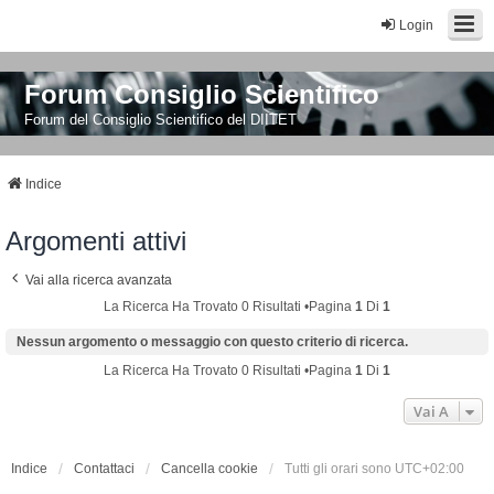
Login
Forum Consiglio Scientifico
Forum del Consiglio Scientifico del DIITET
Indice
Argomenti attivi
Vai alla ricerca avanzata
La Ricerca Ha Trovato 0 Risultati •Pagina
1
Di
1
Nessun argomento o messaggio con questo criterio di ricerca.
La Ricerca Ha Trovato 0 Risultati •Pagina
1
Di
1
Vai A
Indice
Contattaci
Cancella cookie
Tutti gli orari sono
UTC+02:00