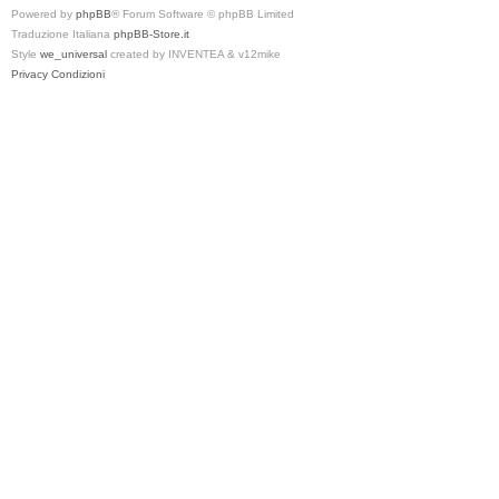
Powered by
phpBB
® Forum Software © phpBB Limited
Traduzione Italiana
phpBB-Store.it
Style
we_universal
created by INVENTEA & v12mike
Privacy
Condizioni