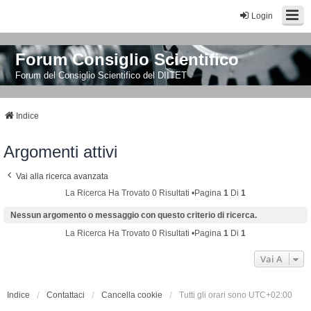
Login
Forum Consiglio Scientifico
Forum del Consiglio Scientifico del DIITET
Indice
Argomenti attivi
Vai alla ricerca avanzata
La Ricerca Ha Trovato 0 Risultati •Pagina
1
Di
1
Nessun argomento o messaggio con questo criterio di ricerca.
La Ricerca Ha Trovato 0 Risultati •Pagina
1
Di
1
Vai A
Indice
Contattaci
Cancella cookie
Tutti gli orari sono
UTC+02:00