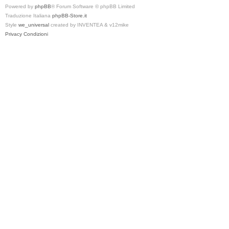
Powered by
phpBB
® Forum Software © phpBB Limited
Traduzione Italiana
phpBB-Store.it
Style
we_universal
created by INVENTEA & v12mike
Privacy
Condizioni