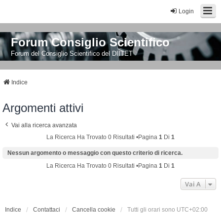
Login
Forum Consiglio Scientifico
Forum del Consiglio Scientifico del DIITET
Indice
Argomenti attivi
Vai alla ricerca avanzata
La Ricerca Ha Trovato 0 Risultati •Pagina
1
Di
1
Nessun argomento o messaggio con questo criterio di ricerca.
La Ricerca Ha Trovato 0 Risultati •Pagina
1
Di
1
Vai A
Indice
Contattaci
Cancella cookie
Tutti gli orari sono
UTC+02:00