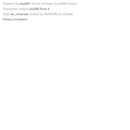
Powered by
phpBB
® Forum Software © phpBB Limited
Traduzione Italiana
phpBB-Store.it
Style
we_universal
created by INVENTEA & v12mike
Privacy
Condizioni