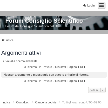
Login
Forum Consiglio Scientifico
Forum del Consiglio Scientifico del DIITET
Indice
Argomenti attivi
Vai alla ricerca avanzata
La Ricerca Ha Trovato 0 Risultati •Pagina
1
Di
1
Nessun argomento o messaggio con questo criterio di ricerca.
La Ricerca Ha Trovato 0 Risultati •Pagina
1
Di
1
Vai A
Indice
Contattaci
Cancella cookie
Tutti gli orari sono
UTC+02:00