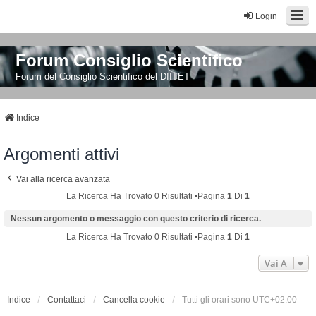
Login
Forum Consiglio Scientifico
Forum del Consiglio Scientifico del DIITET
Indice
Argomenti attivi
Vai alla ricerca avanzata
La Ricerca Ha Trovato 0 Risultati •Pagina
1
Di
1
Nessun argomento o messaggio con questo criterio di ricerca.
La Ricerca Ha Trovato 0 Risultati •Pagina
1
Di
1
Vai A
Indice
Contattaci
Cancella cookie
Tutti gli orari sono
UTC+02:00