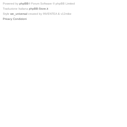
Powered by
phpBB
® Forum Software © phpBB Limited
Traduzione Italiana
phpBB-Store.it
Style
we_universal
created by INVENTEA & v12mike
Privacy
Condizioni