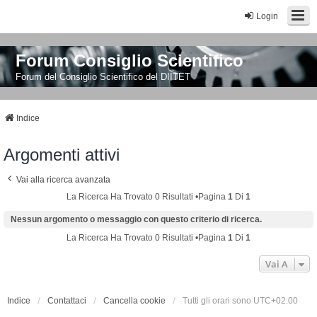
Login
Forum Consiglio Scientifico
Forum del Consiglio Scientifico del DIITET
Indice
Argomenti attivi
Vai alla ricerca avanzata
La Ricerca Ha Trovato 0 Risultati •Pagina
1
Di
1
Nessun argomento o messaggio con questo criterio di ricerca.
La Ricerca Ha Trovato 0 Risultati •Pagina
1
Di
1
Vai A
Indice
Contattaci
Cancella cookie
Tutti gli orari sono
UTC+02:00