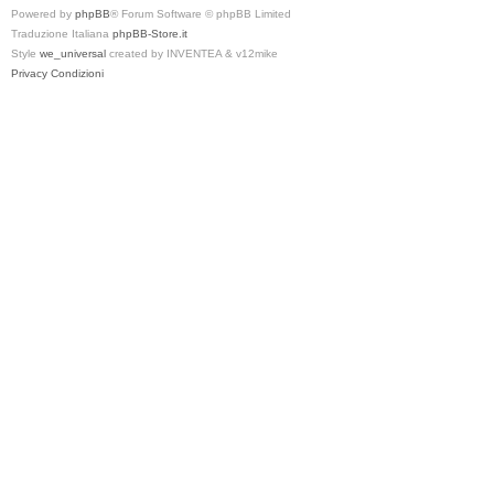
Powered by
phpBB
® Forum Software © phpBB Limited
Traduzione Italiana
phpBB-Store.it
Style
we_universal
created by INVENTEA & v12mike
Privacy
Condizioni