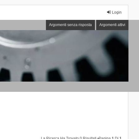
Login
Argomenti senza risposta
Argomenti attivi
La Ricerca Ha Trovato 0 Risultati •Pagina
1
Di
1