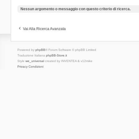
Nessun argomento o messaggio con questo criterio di ricerca.
Vai Alla Ricerca Avanzata
Powered by
phpBB
® Forum Software © phpBB Limited
Traduzione Italiana
phpBB-Store.it
Style
we_universal
created by INVENTEA & v12mike
Privacy
Condizioni