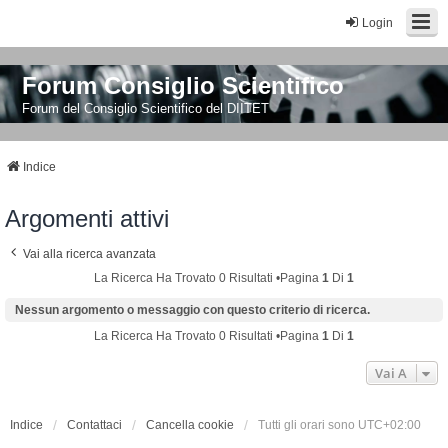
Login
Forum Consiglio Scientifico
Forum del Consiglio Scientifico del DIITET
Indice
Argomenti attivi
Vai alla ricerca avanzata
La Ricerca Ha Trovato 0 Risultati •Pagina
1
Di
1
Nessun argomento o messaggio con questo criterio di ricerca.
La Ricerca Ha Trovato 0 Risultati •Pagina
1
Di
1
Vai A
Indice
Contattaci
Cancella cookie
Tutti gli orari sono
UTC+02:00