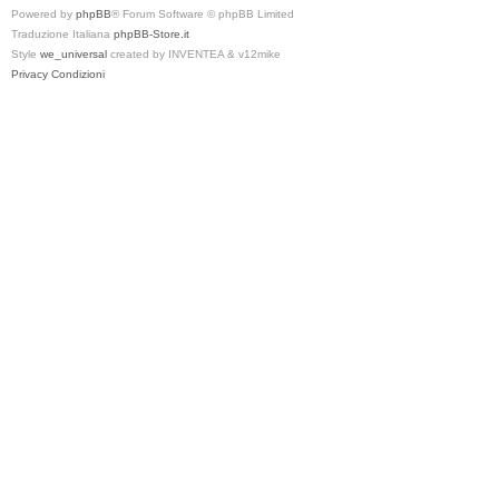
Powered by
phpBB
® Forum Software © phpBB Limited
Traduzione Italiana
phpBB-Store.it
Style
we_universal
created by INVENTEA & v12mike
Privacy
Condizioni