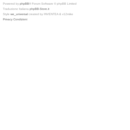
Powered by
phpBB
® Forum Software © phpBB Limited
Traduzione Italiana
phpBB-Store.it
Style
we_universal
created by INVENTEA & v12mike
Privacy
Condizioni