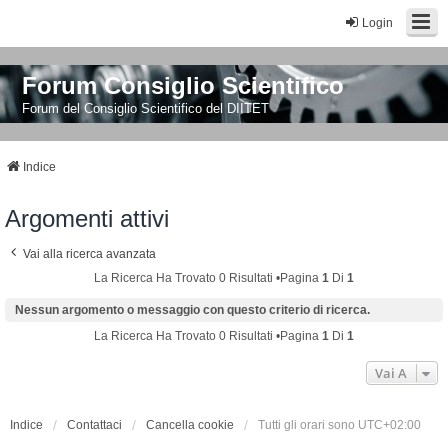
Login
Forum Consiglio Scientifico
Forum del Consiglio Scientifico del DIITET
Indice
Argomenti attivi
Vai alla ricerca avanzata
La Ricerca Ha Trovato 0 Risultati •Pagina
1
Di
1
Nessun argomento o messaggio con questo criterio di ricerca.
La Ricerca Ha Trovato 0 Risultati •Pagina
1
Di
1
Vai A
Indice
Contattaci
Cancella cookie
Tutti gli orari sono
UTC+02:00