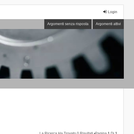
Login
Argomenti senza risposta
Argomenti attivi
La Ricerca Ha Trovato 0 Risultati •Pagina
1
Di
1