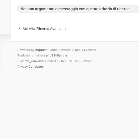
Nessun argomento o messaggio con questo criterio di ricerca.
Vai Alla Ricerca Avanzata
Powered by
phpBB
® Forum Software © phpBB Limited
Traduzione Italiana
phpBB-Store.it
Style
we_universal
created by INVENTEA & v12mike
Privacy
Condizioni