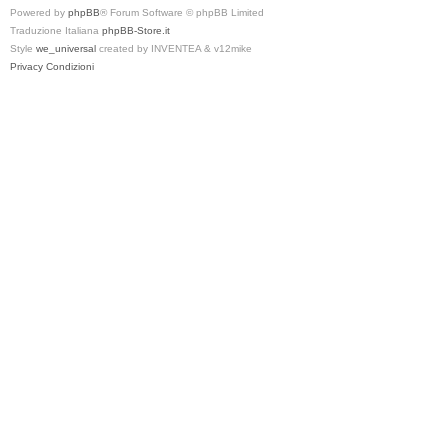
Powered by
phpBB
® Forum Software © phpBB Limited
Traduzione Italiana
phpBB-Store.it
Style
we_universal
created by INVENTEA & v12mike
Privacy
Condizioni