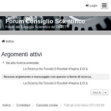
Login
Forum Consiglio Scientifico
Forum del Consiglio Scientifico del DIITET
Indice
Argomenti attivi
Vai alla ricerca avanzata
La Ricerca Ha Trovato 0 Risultati •Pagina
1
Di
1
Nessun argomento o messaggio con questo criterio di ricerca.
La Ricerca Ha Trovato 0 Risultati •Pagina
1
Di
1
Vai A
Indice
Contattaci
Cancella cookie
Tutti gli orari sono
UTC+02:00