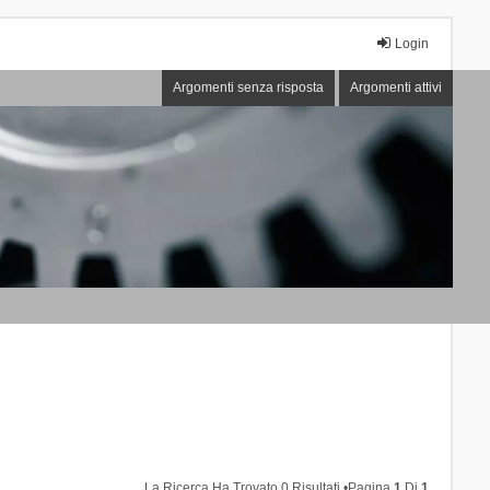
Login
Argomenti senza risposta
Argomenti attivi
La Ricerca Ha Trovato 0 Risultati •Pagina
1
Di
1