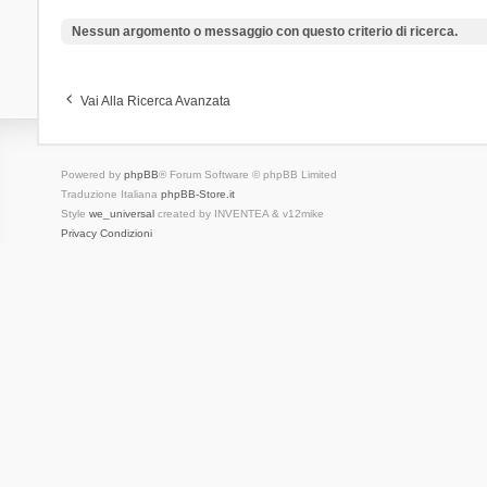
Nessun argomento o messaggio con questo criterio di ricerca.
Vai Alla Ricerca Avanzata
Powered by
phpBB
® Forum Software © phpBB Limited
Traduzione Italiana
phpBB-Store.it
Style
we_universal
created by INVENTEA & v12mike
Privacy
Condizioni