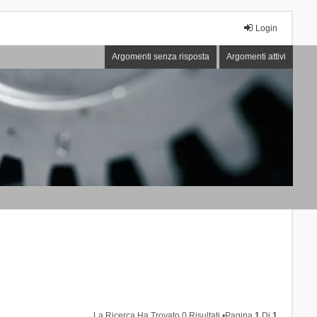
Login
Argomenti senza risposta
Argomenti attivi
La Ricerca Ha Trovato 0 Risultati •Pagina
1
Di
1