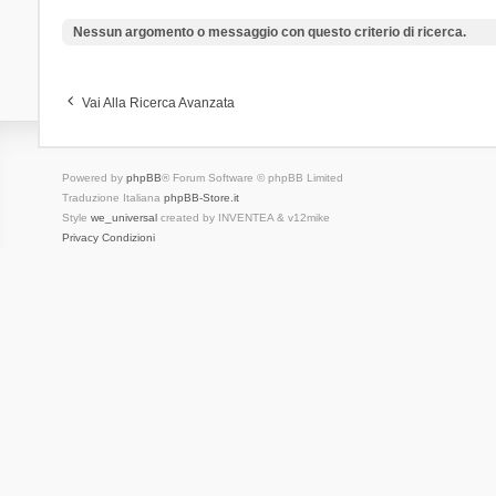
Nessun argomento o messaggio con questo criterio di ricerca.
Vai Alla Ricerca Avanzata
Powered by
phpBB
® Forum Software © phpBB Limited
Traduzione Italiana
phpBB-Store.it
Style
we_universal
created by INVENTEA & v12mike
Privacy
Condizioni