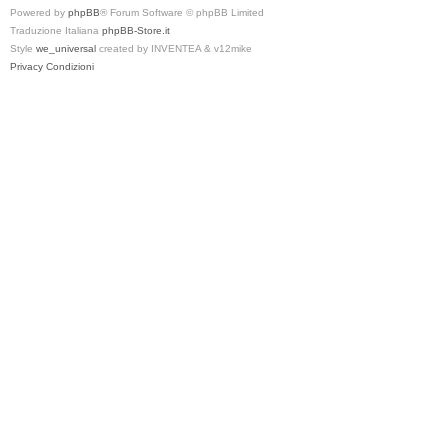
Powered by
phpBB
® Forum Software © phpBB Limited
Traduzione Italiana
phpBB-Store.it
Style
we_universal
created by INVENTEA & v12mike
Privacy
Condizioni