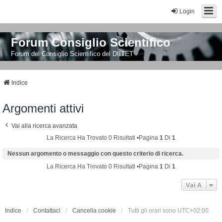
Login
Forum Consiglio Scientifico
Forum del Consiglio Scientifico del DIITET
Indice
Argomenti attivi
Vai alla ricerca avanzata
La Ricerca Ha Trovato 0 Risultati •Pagina
1
Di
1
Nessun argomento o messaggio con questo criterio di ricerca.
La Ricerca Ha Trovato 0 Risultati •Pagina
1
Di
1
Vai A
Indice
Contattaci
Cancella cookie
Tutti gli orari sono
UTC+02:00